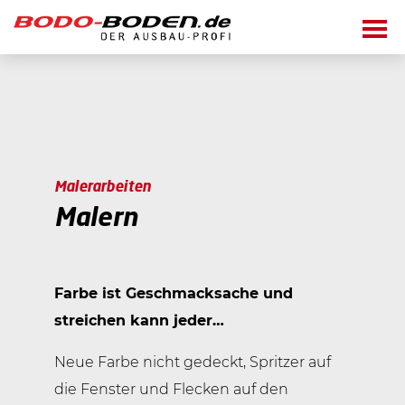
Fußboden legen
Malerarbeiten
Parkett
Malerarbeiten
Laminat
Fliesen verlegen
Malern
Malern
Korkboden
Tapezieren
Trockenbau
Vinyl/Elastische Beläge
Putzen
Farbe ist Geschmacksache und
Unverbindlich anfragen
Teppichbelag
streichen kann jeder…
Lackieren
Neue Farbe nicht gedeckt, Spritzer auf
die Fenster und Flecken auf den