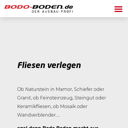
Fußboden legen
Malerarbeiten
Parkett
Laminat
Fliesen verlegen
Fliesen verlegen
Malern
Korkboden
Tapezieren
Trockenbau
Vinyl/Elastische Beläge
Ob Naturstein in Mamor, Schiefer oder
Putzen
Unverbindlich anfragen
Granit, ob Feinsteinzeug, Steingut oder
Teppichbelag
Lackieren
Keramikfliesen, ob Mosaik oder
Wandverblender.....